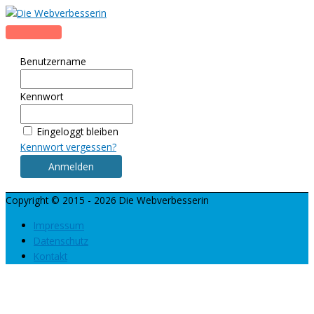
Zum
Inhalt
Hauptmenü
springen
Benutzername
Kennwort
Eingeloggt bleiben
Kennwort vergessen?
Copyright © 2015 - 2026
Die Webverbesserin
Impressum
Datenschutz
Kontakt